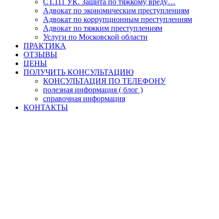
СТ.111 УК. Защита по тяжкому вреду…
Адвокат по экономическим преступлениям
Адвокат по коррупционным преступлениям
Адвокат по тяжким преступлениям
Услуги по Московской области
ПРАКТИКА
ОТЗЫВЫ
ЦЕНЫ
ПОЛУЧИТЬ КОНСУЛЬТАЦИЮ
КОНСУЛЬТАЦИЯ ПО ТЕЛЕФОНУ
полезная информация ( блог )
справочная информация
КОНТАКТЫ